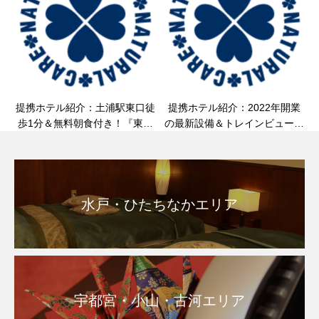
提携ホテル紹介：土浦駅東口徒
提携ホテル紹介：2022年開業
歩1分＆無料朝食付き！『東横
の最新設備＆トレインビュー！
INN土浦駅東口』様のご紹介＆
『東横INN小山駅東口2』様の
客室整体・マッサージのご案内
ご紹介＆客室整体・マッサージ
のご案内
水戸・ひたちなかエリア
宇都宮・小山・古河エリア